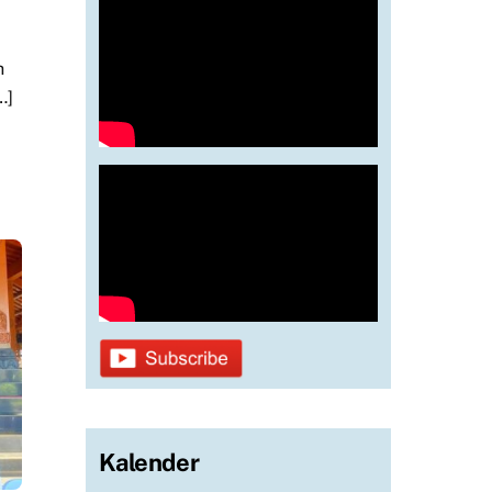
h
…]
Kalender