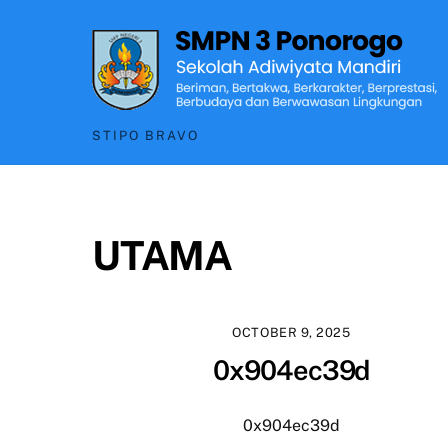
Skip
to
content
STIPO BRAVO
UTAMA
OCTOBER 9, 2025
0x904ec39d
0x904ec39d