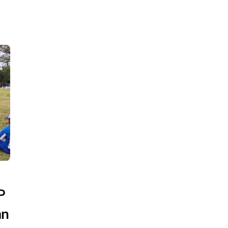
P
Back
To
an
Top