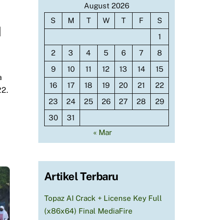
August 2026
S
M
T
W
T
F
S
I
1
2
3
4
5
6
7
8
9
10
11
12
13
14
15
a
16
17
18
19
20
21
22
22.
23
24
25
26
27
28
29
30
31
« Mar
Artikel Terbaru
Topaz AI Crack + License Key Full
(x86x64) Final MediaFire